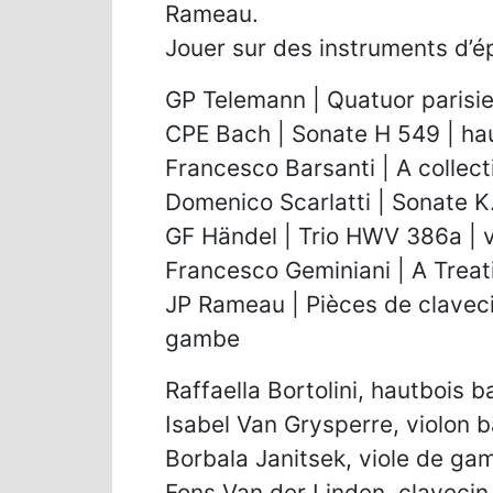
Rameau.
Jouer sur des instruments d’
GP Telemann | Quatuor parisie
CPE Bach | Sonate H 549 | hau
Francesco Barsanti | A collect
Domenico Scarlatti | Sonate K.
GF Händel | Trio HWV 386a | vi
Francesco Geminiani | A Treati
JP Rameau | Pièces de clavecin
gambe
Raffaella Bortolini, hautbois b
Isabel Van Grysperre, violon 
Borbala Janitsek, viole de ga
Fons Van der Linden, clavecin