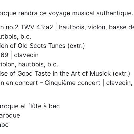
époque rendra ce voyage musical authentique.
n no.2 TWV 43:a2 | hautbois, violon, basse de
tbois, b.c.
ion of Old Scots Tunes (extr.)
69 | clavecin
olon, hautbois, b.c.
se of Good Taste in the Art of Musick (extr.)
 en concert – Cinquième concert | clavecin, v
aroque et flûte à bec
baroque
mbe