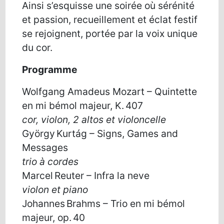
Ainsi s’esquisse une soirée où sérénité
et passion, recueillement et éclat festif
se rejoignent, portée par la voix unique
du cor.
Programme
Wolfgang Amadeus
Mozart –
Quintette
en mi bémol majeur
,
K
.
407
cor
, violon,
2
altos et violoncelle
György
Kurtág
–
Signs
, Games and
Messages
trio à cordes
Marcel Reuter –
Infra la neve
violon et piano
Johannes Brahms –
Trio en mi bémol
majeur
,
o
p. 40