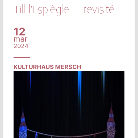
Till l’Espiègle – revisité !
12
mar
2024
KULTURHAUS MERSCH