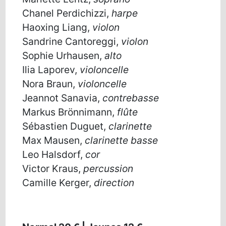
Chanel Perdichizzi,
harpe
Haoxing Liang,
violon
Sandrine Cantoreggi,
violon
Sophie Urhausen,
alto
Ilia Laporev,
violoncelle
Nora Braun,
violoncelle
Jeannot Sanavia,
contrebasse
Markus Brönnimann,
flûte
Sébastien Duguet,
clarinette
Max Mausen,
clarinette basse
Leo Halsdorf,
cor
Victor Kraus,
percussion
Camille Kerger,
direction