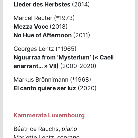
Lieder des Herbstes
(2014)
Marcel Reuter (*1973)
Mezza Voce
(2018)
No Hue of Afternoon
(2011)
Georges Lentz (*1965)
Nguurraa from ‘Mysterium’ (« Caeli
enarrant… » VII)
(2000-2020)
Markus Brönnimann (*1968)
El canto quiere ser luz
(2020)
Kammerata Luxembourg
Béatrice Rauchs,
piano
Mariette Lentz,
soprano