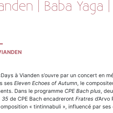
anden | Baba Yaga 
VIANDEN
icDays à Vianden s’ouvre par un concert en 
ns ses
Eleven Echoes of Autumn
, le composite
uments. Dans le programme
CPE Bach plus
, de
. 35
de CPE Bach encadreront
Fratres
d’Arvo P
 composition « tintinnabuli », influencé par s