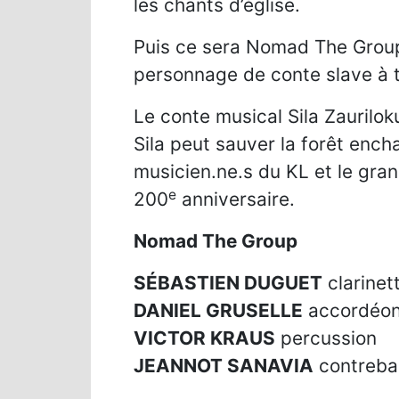
les chants d’église.
Puis ce sera Nomad The Group
personnage de conte slave à t
Le conte musical Sila Zaurilo
Sila peut sauver la forêt ench
musicien.ne.s du KL et le gra
e
200
anniversaire.
Nomad The Group
SÉBASTIEN DUGUET
clarinet
DANIEL GRUSELLE
accordéon
VICTOR KRAUS
percussion
JEANNOT SANAVIA
contreba