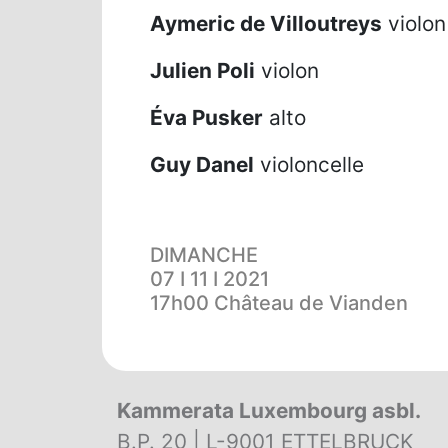
Aymeric de Villoutreys
violon
Julien Poli
violon
Éva Pusker
alto
Guy Danel
violoncelle
DIMANCHE
07 I 11 I 2021
17h00 Château de Vianden
Kammerata Luxembourg asbl.
B.P. 20 | L-9001 ETTELBRUCK