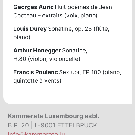
Georges Auric
Huit poèmes de Jean
Cocteau – extraits
(
voix, piano)
Louis Durey
Sonatine, op. 25
(
flûte,
piano)
Arthur Honegger
Sonatine,
H.80
(
violon, violoncelle)
Francis Poulenc
Sextuor, FP 100
(
piano,
quintette à vents)
Kammerata Luxembourg asbl.
B.P. 20 | L-9001 ETTELBRUCK
info@kammerata.lu